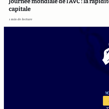
Journée mondiale de l'AVC : la rapidit
capitale
1 min de lecture
1€
1