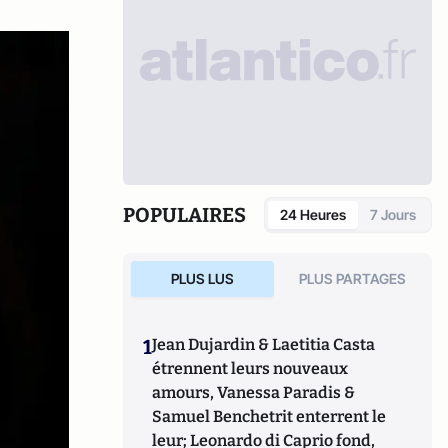
POPULAIRES
24 Heures
7 Jours
PLUS LUS
PLUS PARTAGES
1
Jean Dujardin & Laetitia Casta
étrennent leurs nouveaux
amours, Vanessa Paradis &
Samuel Benchetrit enterrent le
leur; Leonardo di Caprio fond,