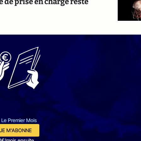
é de prise en charge reste
 Le Premier Mois
JE M'ABONNE
2€/mois ensuite.