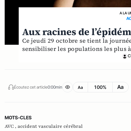
A LA U
AC
Aux racines de l’épidém
Ce jeudi 29 octobre se tient la journ
sensibiliser les populations les plus à
C
Aa
100%
Écoutez cet article
0:00min
Aa
MOTS-CLES
AVC ,
accident vasculaire cérébral