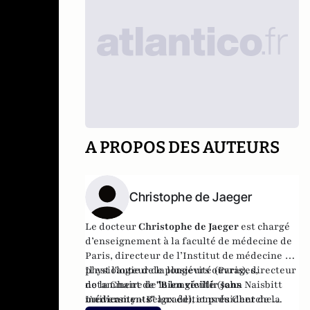
A PROPOS DES AUTEURS
Christophe de Jaeger
Le docteur
Christophe de Jaeger
est
chargé
d’enseignement à la faculté de médecine de
Paris, directeur de l’Institut de médecine et
physiologie de la longévité (Paris), directeur
Il est l'auteur de plusieurs ouvrages,
de la Chaire de la longévité (John Naisbitt
notamment de
"Bien vieillir sans
University – Belgrade), et président de la
médicaments"
aux éditions du Cherche