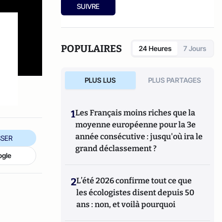
Société Française de Médecine et
Midi,
"Nous ne sommes plus faits pour
SUIVRE
Physiologie de la Longévité.
vieillir"
chez Grasset, et
"Longue vie"
, aux
éditions Telemaque
POPULAIRES
24 Heures
7 Jours
PLUS LUS
PLUS PARTAGES
1
Les Français moins riches que la
moyenne européenne pour la 3e
année consécutive : jusqu'où ira le
SER
grand déclassement ?
ogle
2
L’été 2026 confirme tout ce que
les écologistes disent depuis 50
ans : non, et voilà pourquoi