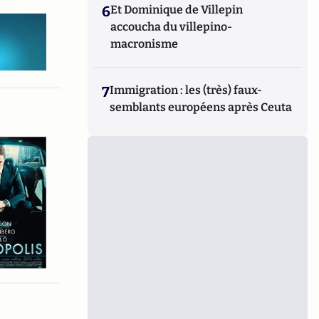
6
Et Dominique de Villepin
accoucha du villepino-
macronisme
7
Immigration : les (très) faux-
semblants européens après Ceuta