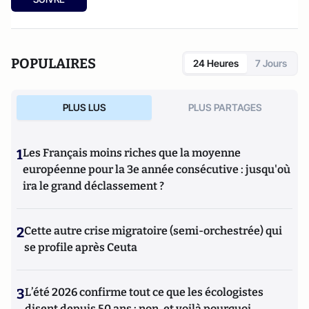
POPULAIRES
24 Heures
7 Jours
PLUS LUS
PLUS PARTAGES
1
Les Français moins riches que la moyenne
européenne pour la 3e année consécutive : jusqu'où
ira le grand déclassement ?
2
Cette autre crise migratoire (semi-orchestrée) qui
se profile après Ceuta
3
L’été 2026 confirme tout ce que les écologistes
disent depuis 50 ans : non, et voilà pourquoi