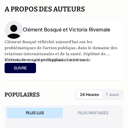
A PROPOS DES AUTEURS
Clément Bosqué et Victoria Rivemale
Clément Bosqué réfléchit aujourd'hui sur les
problématiques de l'action publique, dans le domaine des
relations internationales et de la santé. Diplômé de
littérature et agrégé d'anglais, il écrit sur le
Victoria Rivemale est diplômée en Lettres.
blog
letrebuchet.c.la
sur l'art, la société et l'homme.
SUIVRE
POPULAIRES
24 Heures
7 Jours
PLUS LUS
PLUS PARTAGES