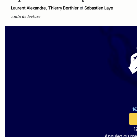
Laurent Alexandre
,
Thierry Berthier
et
Sébastien Laye
1 min de lecture
1€
1
Annulez ou me