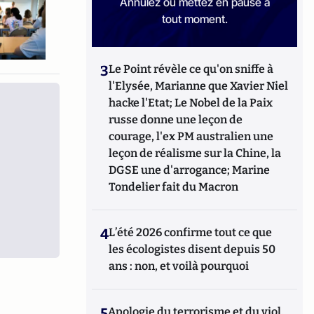
Annulez ou mettez en pause à
tout moment.
3
Le Point révèle ce qu'on sniffe à
l'Elysée, Marianne que Xavier Niel
hacke l'Etat; Le Nobel de la Paix
russe donne une leçon de
courage, l'ex PM australien une
leçon de réalisme sur la Chine, la
DGSE une d'arrogance; Marine
Tondelier fait du Macron
4
L’été 2026 confirme tout ce que
les écologistes disent depuis 50
ans : non, et voilà pourquoi
5
Apologie du terrorisme et du viol,