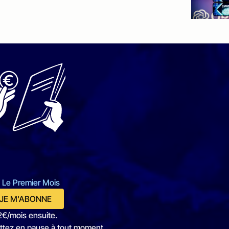
 Le Premier Mois
JE M'ABONNE
2€/mois ensuite.
ttez en pause à tout moment.