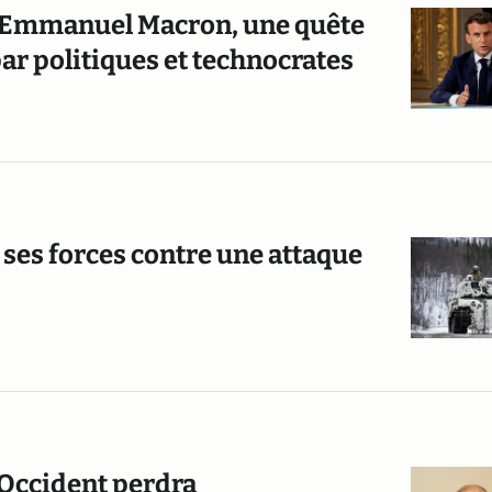
ar Emmanuel Macron, une quête
ar politiques et technocrates
 ses forces contre une attaque
l’Occident perdra