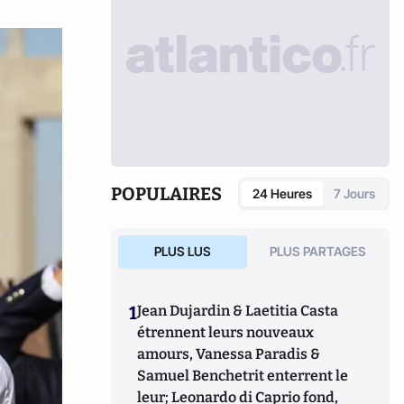
POPULAIRES
24 Heures
7 Jours
PLUS LUS
PLUS PARTAGES
1
Jean Dujardin & Laetitia Casta
étrennent leurs nouveaux
amours, Vanessa Paradis &
Samuel Benchetrit enterrent le
leur; Leonardo di Caprio fond,