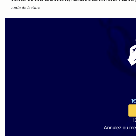
1 min de lecture
1€
1
Annulez ou me