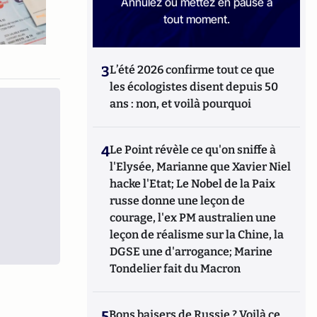
Annulez ou mettez en pause à
tout moment.
3
L’été 2026 confirme tout ce que
les écologistes disent depuis 50
ans : non, et voilà pourquoi
4
Le Point révèle ce qu'on sniffe à
l'Elysée, Marianne que Xavier Niel
hacke l'Etat; Le Nobel de la Paix
russe donne une leçon de
courage, l'ex PM australien une
leçon de réalisme sur la Chine, la
DGSE une d'arrogance; Marine
Tondelier fait du Macron
5
Bons baisers de Russie ? Voilà ce