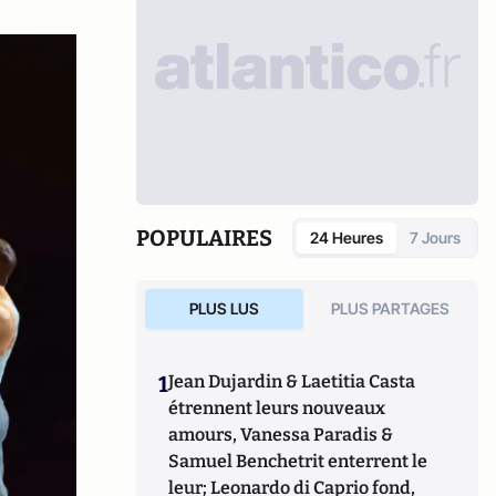
POPULAIRES
24 Heures
7 Jours
PLUS LUS
PLUS PARTAGES
1
Jean Dujardin & Laetitia Casta
étrennent leurs nouveaux
amours, Vanessa Paradis &
Samuel Benchetrit enterrent le
leur; Leonardo di Caprio fond,