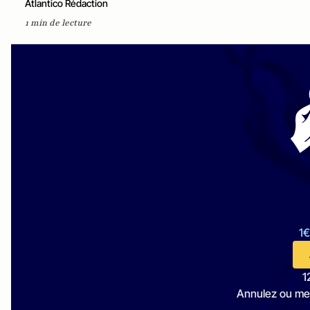
Atlantico Rédaction
1 min de lecture
1€
1
Annulez ou me