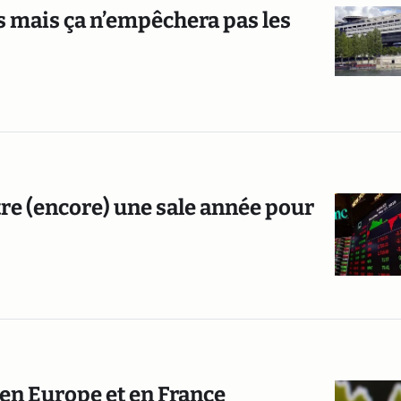
s mais ça n’empêchera pas les
tre (encore) une sale année pour
e en Europe et en France