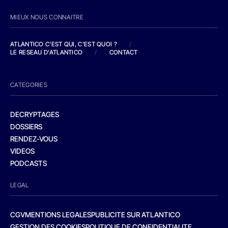
MIEUX NOUS CONNAITRE
ATLANTICO C'EST QUI, C'EST QUOI ?
/
LE RESEAU D'ATLANTICO
/
CONTACT
CATEGORIES
DECRYPTAGES
DOSSIERS
RENDEZ-VOUS
VIDEOS
PODCASTS
LEGAL
CGV
MENTIONS LEGALES
PUBLICITE SUR ATLANTICO
GESTION DES COOKIES
POLITIQUE DE CONFIDENTIALITE