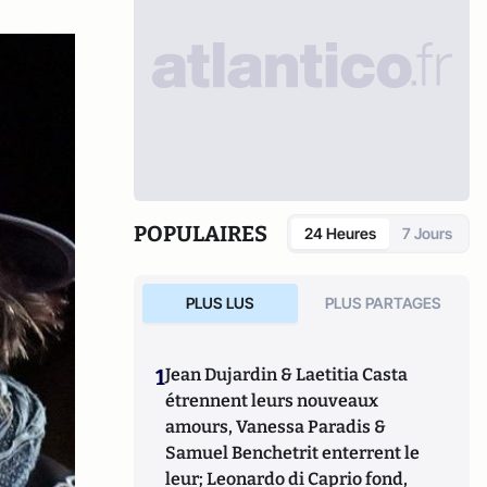
POPULAIRES
24 Heures
7 Jours
PLUS LUS
PLUS PARTAGES
1
Jean Dujardin & Laetitia Casta
étrennent leurs nouveaux
amours, Vanessa Paradis &
Samuel Benchetrit enterrent le
leur; Leonardo di Caprio fond,