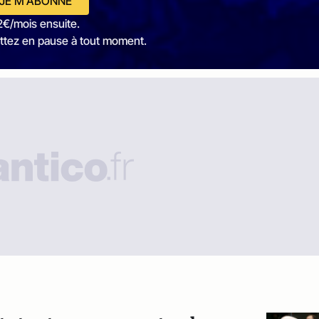
JE M'ABONNE
2€/mois ensuite.
ttez en pause à tout moment.