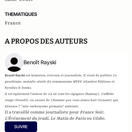
THEMATIQUES
France
A PROPOS DES AUTEURS
Benoît Rayski
Benoît Rayski
est historien, écrivain et journaliste. Il vient de publier
Le
avec
gauchisme, maladie sénile du communisme
Atlantico Editions et
Eyrolles E-books.
Il est également l'auteur de
Là où vont les cigognes
(Ramsay),
L'affiche
rouge
(Denoël), ou encore de
L'homme que vous aimez haïr
(Grasset)
qui
dénonce l' "anti-sarkozysme primaire" ambiant.
Il a travaillé comme journaliste pour
France Soir
,
L'Événement du jeudi
,
Le Matin de Paris
ou
Globe
.
SUIVRE