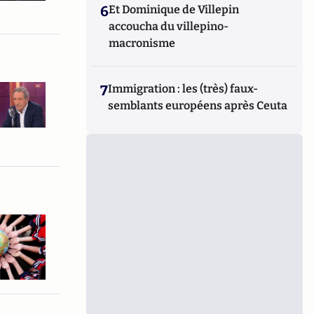
6
Et Dominique de Villepin
accoucha du villepino-
macronisme
7
Immigration : les (très) faux-
semblants européens après Ceuta