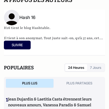
A PROPOS DES AUTEURS
Hash 16
H16 tient le blog
Hashtable
.
Il tient à son anonymat. Tout juste sait-on, qu'à 37 ans, cet
informaticien à l'humour acerbe habite en Belgique et
SUIVRE
travaille pour
"une grosse boutique qui produit, gère et
manipule beaucoup, beaucoup de documents".
POPULAIRES
24 Heures
7 Jours
PLUS LUS
PLUS PARTAGES
1
Jean Dujardin & Laetitia Casta étrennent leurs
nouveaux amours, Vanessa Paradis & Samuel