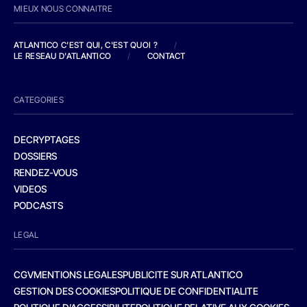
MIEUX NOUS CONNAITRE
ATLANTICO C'EST QUI, C'EST QUOI ?
/
LE RESEAU D'ATLANTICO
/
CONTACT
CATEGORIES
DECRYPTAGES
DOSSIERS
RENDEZ-VOUS
VIDEOS
PODCASTS
LEGAL
CGV
MENTIONS LEGALES
PUBLICITE SUR ATLANTICO
GESTION DES COOKIES
POLITIQUE DE CONFIDENTIALITE