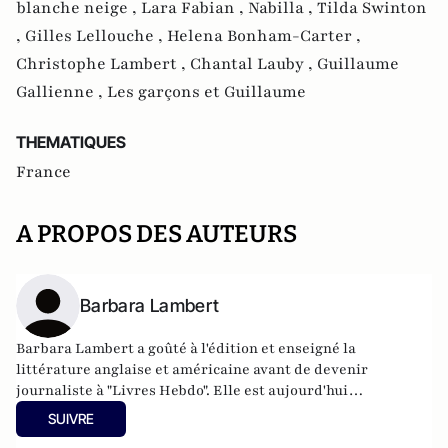
blanche neige ,
Lara Fabian ,
Nabilla ,
Tilda Swinton
,
Gilles Lellouche ,
Helena Bonham-Carter ,
Christophe Lambert ,
Chantal Lauby ,
Guillaume
Gallienne ,
Les garçons et Guillaume
THEMATIQUES
France
A PROPOS DES AUTEURS
Barbara Lambert
Barbara Lambert a goûté à l'édition et enseigné la
littérature anglaise et américaine avant de devenir
journaliste à "Livres Hebdo". Elle est aujourd'hui
responsable des rubriques société/idées d'Atlantico.fr.
SUIVRE