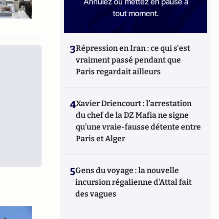
Annulez ou mettez en pause à
tout moment.
3
Répression en Iran : ce qui s'est
vraiment passé pendant que
Paris regardait ailleurs
4
Xavier Driencourt : l’arrestation
du chef de la DZ Mafia ne signe
qu’une vraie-fausse détente entre
Paris et Alger
5
Gens du voyage : la nouvelle
incursion régalienne d'Attal fait
des vagues