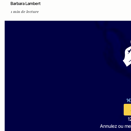
Barbara Lambert
1 min de lecture
1€
1
Annulez ou me