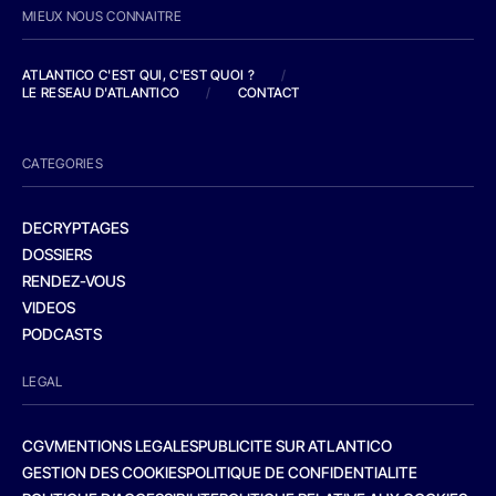
MIEUX NOUS CONNAITRE
ATLANTICO C'EST QUI, C'EST QUOI ?
/
LE RESEAU D'ATLANTICO
/
CONTACT
CATEGORIES
DECRYPTAGES
DOSSIERS
RENDEZ-VOUS
VIDEOS
PODCASTS
LEGAL
CGV
MENTIONS LEGALES
PUBLICITE SUR ATLANTICO
GESTION DES COOKIES
POLITIQUE DE CONFIDENTIALITE