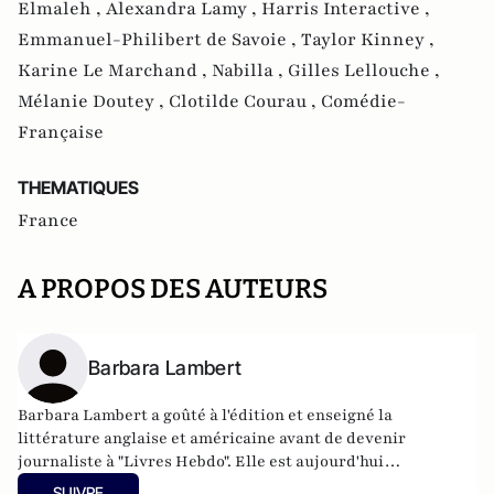
Elmaleh ,
Alexandra Lamy ,
Harris Interactive ,
Emmanuel-Philibert de Savoie ,
Taylor Kinney ,
Karine Le Marchand ,
Nabilla ,
Gilles Lellouche ,
Mélanie Doutey ,
Clotilde Courau ,
Comédie-
Française
THEMATIQUES
France
A PROPOS DES AUTEURS
Barbara Lambert
Barbara Lambert a goûté à l'édition et enseigné la
littérature anglaise et américaine avant de devenir
journaliste à "Livres Hebdo". Elle est aujourd'hui
responsable des rubriques société/idées d'Atlantico.fr.
SUIVRE