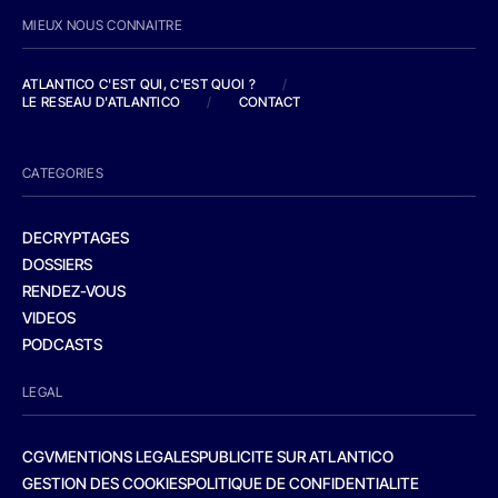
MIEUX NOUS CONNAITRE
ATLANTICO C'EST QUI, C'EST QUOI ?
/
LE RESEAU D'ATLANTICO
/
CONTACT
CATEGORIES
DECRYPTAGES
DOSSIERS
RENDEZ-VOUS
VIDEOS
PODCASTS
LEGAL
CGV
MENTIONS LEGALES
PUBLICITE SUR ATLANTICO
GESTION DES COOKIES
POLITIQUE DE CONFIDENTIALITE