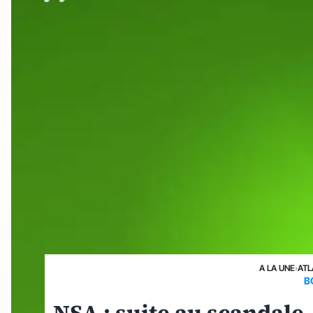
A LA UNE
›
ATL
B