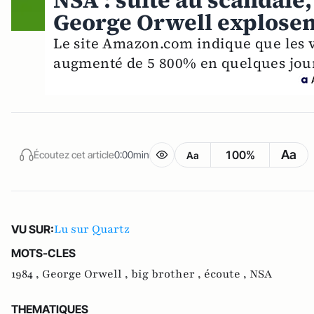
NSA : suite au scandale
George Orwell explosen
Le site Amazon.com indique que les v
augmenté de 5 800% en quelques jour
Aa
100%
Écoutez cet article
0:00min
Aa
Lu sur Quartz
VU SUR:
MOTS-CLES
1984 ,
George Orwell ,
big brother ,
écoute ,
NSA
THEMATIQUES