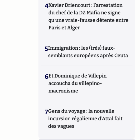
4
Xavier Driencourt : l’arrestation
du chef de la DZ Mafia ne signe
qu’une vraie-fausse détente entre
Paris et Alger
5
Immigration : les (très) faux-
semblants européens après Ceuta
6
Et Dominique de Villepin
accoucha du villepino-
macronisme
7
Gens du voyage : la nouvelle
incursion régalienne d'Attal fait
des vagues