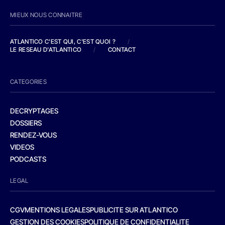
MIEUX NOUS CONNAITRE
ATLANTICO C'EST QUI, C'EST QUOI ?
/
LE RESEAU D'ATLANTICO
/
CONTACT
CATEGORIES
DECRYPTAGES
DOSSIERS
RENDEZ-VOUS
VIDEOS
PODCASTS
LEGAL
CGV
MENTIONS LEGALES
PUBLICITE SUR ATLANTICO
GESTION DES COOKIES
POLITIQUE DE CONFIDENTIALITE