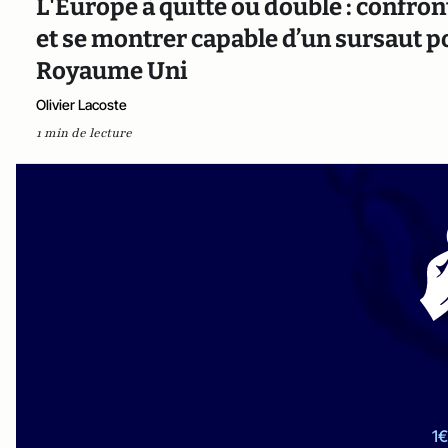
L'Europe à quitte ou double : confront
et se montrer capable d’un sursaut p
Royaume Uni
Olivier Lacoste
1 min de lecture
1€