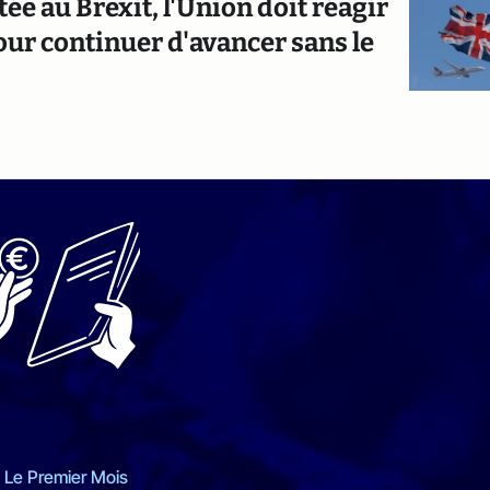
ée au Brexit, l'Union doit réagir
our continuer d'avancer sans le
 Le Premier Mois