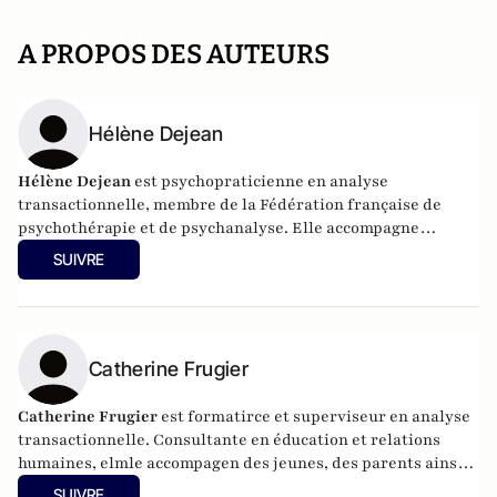
A PROPOS DES AUTEURS
Hélène Dejean
Hélène Dejean
est psychopraticienne en analyse
transactionnelle, membre de la Fédération française de
psychothérapie et de psychanalyse. Elle accompagne
adolescents et adultes en psychothérapie individuelle, en
SUIVRE
groupe et en couple.
Catherine Frugier
Catherine Frugier
est formatirce et superviseur en analyse
transactionnelle. Consultante en éducation et relations
humaines, elmle accompagen des jeunes, des parents ainsi
que des professionnelels des "métiers de l'humain" (coaches,
SUIVRE