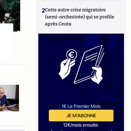
2
Cette autre crise migratoire
(semi-orchestrée) qui se profile
après Ceuta
1€ Le Premier Mois
JE M'ABONNE
12€/mois ensuite.