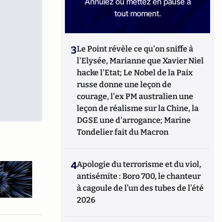
Annulez ou mettez en pause à
tout moment.
3
Le Point révèle ce qu'on sniffe à
l'Elysée, Marianne que Xavier Niel
hacke l'Etat; Le Nobel de la Paix
russe donne une leçon de
courage, l'ex PM australien une
leçon de réalisme sur la Chine, la
DGSE une d'arrogance; Marine
Tondelier fait du Macron
4
Apologie du terrorisme et du viol,
antisémite : Boro 700, le chanteur
à cagoule de l’un des tubes de l’été
2026