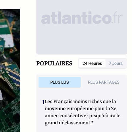
POPULAIRES
24 Heures
7 Jours
PLUS LUS
PLUS PARTAGES
1
Les Français moins riches que la
moyenne européenne pour la 3e
année consécutive : jusqu'où ira le
grand déclassement ?