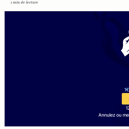
1 min de lecture
1€
1
Annulez ou me