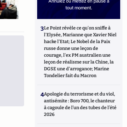
Annulez ou mettez en pause à
tout moment.
3
Le Point révèle ce qu'on sniffe à
l'Elysée, Marianne que Xavier Niel
hacke l'Etat; Le Nobel de la Paix
russe donne une leçon de
courage, l'ex PM australien une
leçon de réalisme sur la Chine, la
DGSE une d'arrogance; Marine
Tondelier fait du Macron
4
Apologie du terrorisme et du viol,
antisémite : Boro 700, le chanteur
à cagoule de l’un des tubes de l’été
2026