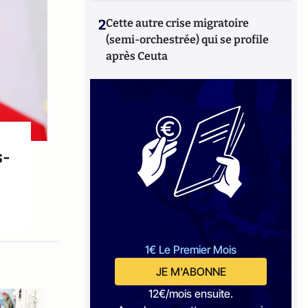
2
Cette autre crise migratoire
(semi-orchestrée) qui se profile
après Ceuta
s-
1€ Le Premier Mois
JE M'ABONNE
12€/mois ensuite.