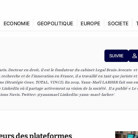
ECONOMIE
GEOPOLITIQUE
EUROPE
SOCIETE
SUIVRE
s. Docteur en droit, il est le fondateur du cabinet
Legal Brain Avocats
et
recherche et de l’innovation en France, il a travaillé en tant que juriste et
s (Stratégie Gouv, TOTAL, VINCI). En 2019,
Yann-Maël LARHER
fait son e
LinkedIn où il partage activement sa vision de la société. Il a publié «
Le 
tions Nuvis. Twitter:
@yannmael
LinkedIn:
y
ann-mael-larher/
leurs des plateformes