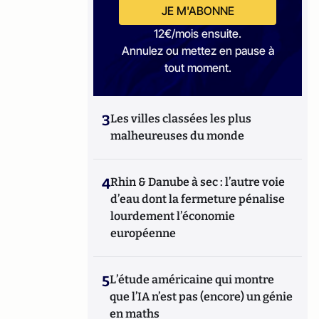
JE M'ABONNE
12€/mois ensuite.
Annulez ou mettez en pause à
tout moment.
3
Les villes classées les plus
malheureuses du monde
4
Rhin & Danube à sec : l’autre voie
d’eau dont la fermeture pénalise
lourdement l’économie
européenne
5
L’étude américaine qui montre
que l’IA n’est pas (encore) un génie
en maths