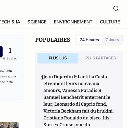
TECH & IA
SCIENCE
ENVIRONNEMENT
CULTURE
POPULAIRES
24 Heures
7 Jours
1
PLUS LUS
PLUS PARTAGES
Articles
 en tant
ntrée dans
1
Jean Dujardin & Laetitia Casta
droit du
étrennent leurs nouveaux
amours, Vanessa Paradis &
Samuel Benchetrit enterrent le
leur; Leonardo di Caprio fond,
Victoria Beckham fait du brukini,
Cristiano Ronaldo du bisco-fils;
Suri ex Cruise joue du