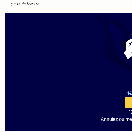
5 min de lecture
1€
1
Annulez ou me