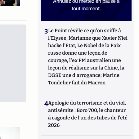
Annulez ou mettez en pause à
tout moment.
3
Le Point révèle ce qu'on sniffe à
l'Elysée, Marianne que Xavier Niel
hacke l'Etat; Le Nobel de la Paix
russe donne une leçon de
courage, l'ex PM australien une
leçon de réalisme sur la Chine, la
DGSE une d'arrogance; Marine
Tondelier fait du Macron
4
Apologie du terrorisme et du viol,
antisémite : Boro 700, le chanteur
à cagoule de l’un des tubes de l’été
2026