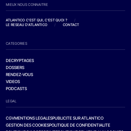
MIEUX NOUS CONNAITRE
ATLANTICO C'EST QUI, C'EST QUOI ?
/
LE RESEAU D'ATLANTICO
/
CONTACT
CATEGORIES
DECRYPTAGES
DOSSIERS
RENDEZ-VOUS
VIDEOS
PODCASTS
LEGAL
CGV
MENTIONS LEGALES
PUBLICITE SUR ATLANTICO
GESTION DES COOKIES
POLITIQUE DE CONFIDENTIALITE