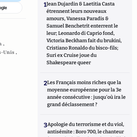
1
Jean Dujardin & Laetitia Casta
ogle
étrennent leurs nouveaux
amours, Vanessa Paradis &
Samuel Benchetrit enterrent le
leur; Leonardo di Caprio fond,
Victoria Beckham fait du brukini,
 ,
Cristiano Ronaldo du bisco-fils;
s-Unis ,
Suri ex Cruise joue du
Shakespeare queer
2
Les Français moins riches que la
moyenne européenne pour la 3e
année consécutive : jusqu'où ira le
grand déclassement ?
3
Apologie du terrorisme et du viol,
antisémite : Boro 700, le chanteur