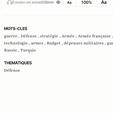
Aa
100%
Écoutez cet article
0:00min
Aa
MOTS-CLES
guerre ,
Défense ,
stratégie ,
Armée ,
Armée française 
technologie ,
armes ,
Budget ,
dépenses militaires ,
gue
Russie ,
Turquie
THEMATIQUES
Défense