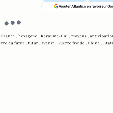
Ajouter Atlantico en favori sur Go
,
France ,
hexagone ,
Royaume-Uni ,
moyens ,
anticipation
rre du futur ,
futur ,
avenir ,
Guerre froide ,
Chine ,
Etat