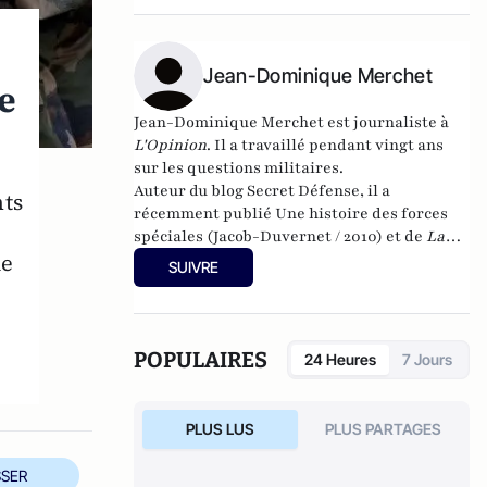
Jean-Dominique Merchet
de
Jean-Dominique Merchet est journaliste à
L'Opinion
. Il a travaillé pendant vingt ans
sur les questions militaires.
Auteur du blog
Secret Défense
, il a
nts
récemment publié
Une histoire des forces
spéciales
(Jacob-Duvernet / 2010) et de
La
de
mort de Ben Laden
(Jacob-Duvernet / 2012).
SUIVRE
POPULAIRES
24 Heures
7 Jours
PLUS LUS
PLUS PARTAGES
SER