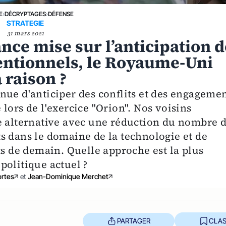
E
›
DÉCRYPTAGES
›
DÉFENSE
STRATEGIE
31 mars 2021
ance mise sur l’anticipation 
ventionnels, le Royaume-Uni
 raison ?
nue d'anticiper des conflits et des engageme
lors de l'exercice "Orion". Nos voisins
e alternative avec une réduction du nombre 
s dans le domaine de la technologie et de
ts de demain. Quelle approche est la plus
politique actuel ?
ortes
et
Jean-Dominique Merchet
PARTAGER
CLAS