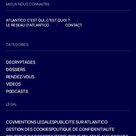
MIEUX NOUS CONNAITRE
ATLANTICO C'EST QUI, C'EST QUOI ?
/
LE RESEAU D'ATLANTICO
/
CONTACT
CATEGORIES
DECRYPTAGES
DOSSIERS
RENDEZ-VOUS
VIDEOS
PODCASTS
LEGAL
CGV
MENTIONS LEGALES
PUBLICITE SUR ATLANTICO
GESTION DES COOKIES
POLITIQUE DE CONFIDENTIALITE