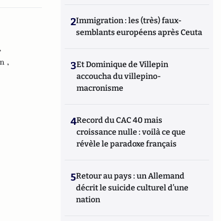
2
Immigration : les (très) faux-
semblants européens après Ceuta
,
n ,
3
Et Dominique de Villepin
accoucha du villepino-
macronisme
4
Record du CAC 40 mais
croissance nulle : voilà ce que
révèle le paradoxe français
5
Retour au pays : un Allemand
décrit le suicide culturel d’une
nation