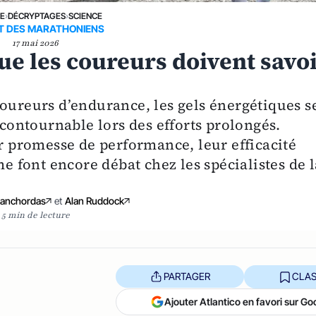
NE
›
DÉCRYPTAGES
›
SCIENCE
T DES MARATHONIENS
17 mai 2026
que les coureurs doivent savo
coureurs d’endurance, les gels énergétiques s
ontournable lors des efforts prolongés.
ur promesse de performance, leur efficacité
me font encore débat chez les spécialistes de l
Ranchordas
et
Alan Ruddock
5 min de lecture
PARTAGER
CLAS
Ajouter Atlantico en favori sur Go