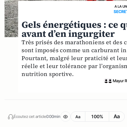
A LA U
SECRE
Gels énergétiques : ce 
avant d’en ingurgiter
Très prisés des marathoniens et des 
sont imposés comme un carburant inc
Pourtant, malgré leur praticité et le
réelle et leur tolérance par l’organis
nutrition sportive.
Mayur 
Aa
100%
Écoutez cet article
0:00min
Aa