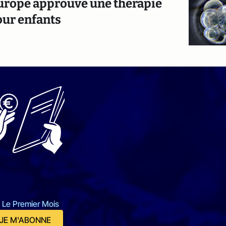
'Europe approuve une thérapie
our enfants
 Le Premier Mois
JE M'ABONNE