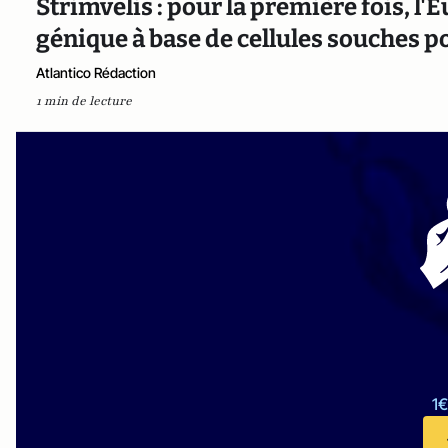
Strimvelis : pour la première fois, l
génique à base de cellules souches p
Atlantico Rédaction
1 min de lecture
1€