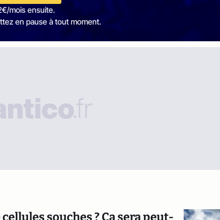
2€/mois ensuite.
ttez en pause à tout moment.
cellules souches ? Ça sera peut-