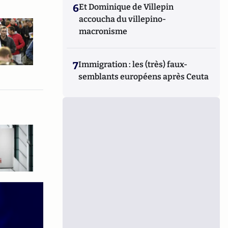
6
Et Dominique de Villepin
accoucha du villepino-
macronisme
7
Immigration : les (très) faux-
semblants européens après Ceuta