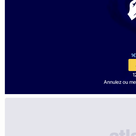
1€
1
Annulez ou me