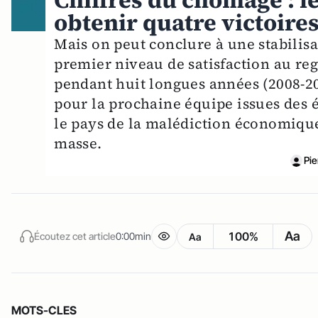
Chiffres du chômage : l
obtenir quatre victoires
Mais on peut conclure à une stabilis
premier niveau de satisfaction au re
pendant huit longues années (2008-20
pour la prochaine équipe issues des é
le pays de la malédiction économique
masse.
Pie
Aa
100%
Écoutez cet article
0:00min
Aa
MOTS-CLES