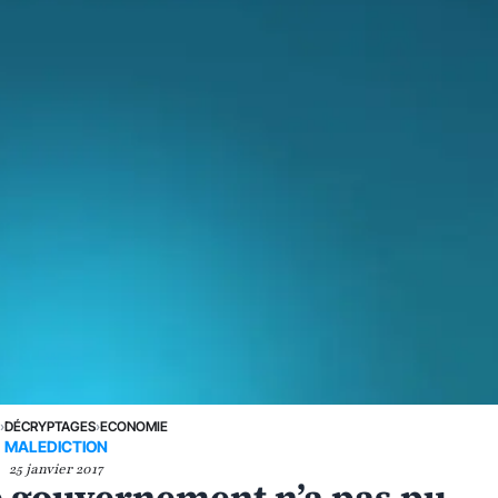
E
›
DÉCRYPTAGES
›
ECONOMIE
MALEDICTION
25 janvier 2017