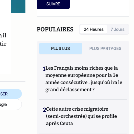
2013).
et récemment
Le Logement en France
(Economica,
SUIVRE
2017).
Il tient un blog sur
pfgouiffes.net
.
POPULAIRES
24 Heures
7 Jours
ail
tir
PLUS LUS
PLUS PARTAGES
1
Les Français moins riches que la
moyenne européenne pour la 3e
année consécutive : jusqu'où ira le
grand déclassement ?
SER
ogle
2
Cette autre crise migratoire
(semi-orchestrée) qui se profile
après Ceuta