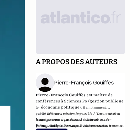
A PROPOS DES AUTEURS
Pierre-François Gouiffès
Pierre-François Gouiffès
est maître de
conférences à Sciences Po (gestion publique
& économie politique).
Il a notamment
publié
Réformes:
mission impossible ?
(Documentation
Vous pouvez également suivre Pierre-
française, 2010),
L’âge d’or des déficits, 40 ans de
François Gouiffès sur
Twitter
politique
budgétaire française
(Documentation française,