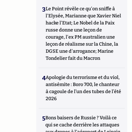
3
Le Point révèle ce qu'on sniffe à
l'Elysée, Marianne que Xavier Niel
hacke l'Etat; Le Nobel de la Paix
russe donne une leçon de
courage, l'ex PM australien une
leçon de réalisme sur la Chine, la
DGSE une d'arrogance; Marine
Tondelier fait du Macron
4
Apologie du terrorisme et du viol,
antisémite : Boro 700, le chanteur
à cagoule de l’un des tubes de l’été
2026
5
Bons baisers de Russie ? Voilà ce
qui se cache derrière les attaques
aux drones à l'aéroport de Leipzig