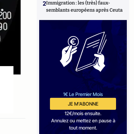
2
Immigration : les (très) faux-
semblants européens après Ceuta
1€ Le Premier Mois
JE M'ABONNE
12€/mois ensuite.
Annulez ou mettez en pause à
tout moment.