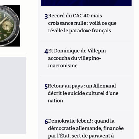
3
Record du CAC 40 mais
croissance nulle : voilà ce que
révèle le paradoxe français
4
Et Dominique de Villepin
accoucha du villepino-
macronisme
5
Retour au pays : un Allemand
décrit le suicide culturel d’une
nation
6
Demokratie leben! : quand la
démocratie allemande, financée
par l'État, sert de paravent à