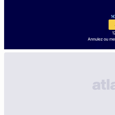
1€
1
Annulez ou me