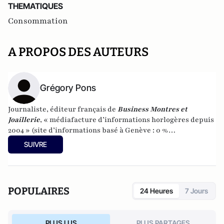
THEMATIQUES
Consommation
A PROPOS DES AUTEURS
Grégory Pons
Journaliste, éditeur français de
Business Montres et
Joaillerie
, « médiafacture d’informations horlogères depuis
2004 » (site d’informations basé à Genève : 0 %
publicité-100 % liberté), spécialiste du marketing horloger
SUIVRE
et de l’analyse des marchés de la montre.
POPULAIRES
24 Heures
7 Jours
PLUS LUS
PLUS PARTAGES