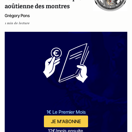
aoûtienne des montres
Grégory Pons
1 min de lecture
1€ Le Premier Mois
JE M'ABONNE
12€/mois ensuite.