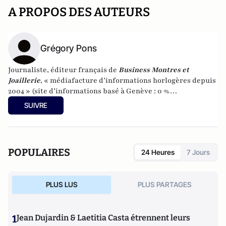
A PROPOS DES AUTEURS
Grégory Pons
Journaliste, éditeur français de
Business Montres et
Joaillerie
, « médiafacture d’informations horlogères depuis
2004 » (site d’informations basé à Genève : 0 %
publicité-100 % liberté), spécialiste du marketing horloger
SUIVRE
et de l’analyse des marchés de la montre.
POPULAIRES
24 Heures
7 Jours
PLUS LUS
PLUS PARTAGES
1
Jean Dujardin & Laetitia Casta étrennent leurs