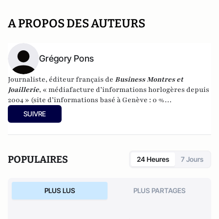
A PROPOS DES AUTEURS
Grégory Pons
Journaliste, éditeur français de
Business Montres et
Joaillerie
, « médiafacture d’informations horlogères depuis
2004 » (site d’informations basé à Genève : 0 %
publicité-100 % liberté), spécialiste du marketing horloger
SUIVRE
et de l’analyse des marchés de la montre.
POPULAIRES
24 Heures
7 Jours
PLUS LUS
PLUS PARTAGES