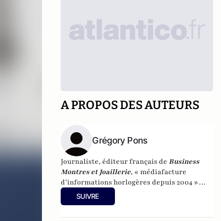
A PROPOS DES AUTEURS
Grégory Pons
Journaliste, éditeur français de
Business
Montres et Joaillerie
, « médiafacture
d’informations horlogères depuis 2004 »
(site d’informations basé à Genève : 0 %
SUIVRE
publicité-100 % liberté), spécialiste du
marketing horloger et de l’analyse des