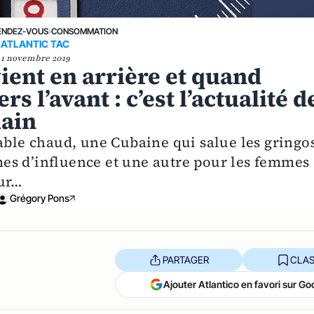
ENDEZ-VOUS
›
CONSOMMATION
ATLANTIC TAC
1 novembre 2019
ient en arrière et quand
rs l’avant : c’est l’actualité d
main
able chaud, une Cubaine qui salue les gringo
es d’influence et une autre pour les femmes
œur…
Grégory Pons
PARTAGER
CLAS
Ajouter Atlantico en favori sur Go