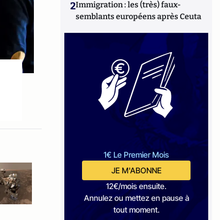
2
Immigration : les (très) faux-
semblants européens après Ceuta
1€ Le Premier Mois
JE M'ABONNE
12€/mois ensuite.
Annulez ou mettez en pause à
tout moment.