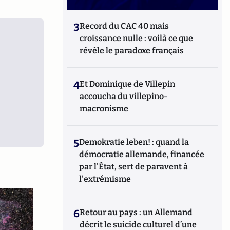
3
Record du CAC 40 mais
croissance nulle : voilà ce que
révèle le paradoxe français
4
Et Dominique de Villepin
accoucha du villepino-
macronisme
5
Demokratie leben! : quand la
démocratie allemande, financée
par l'État, sert de paravent à
l'extrémisme
6
Retour au pays : un Allemand
décrit le suicide culturel d’une