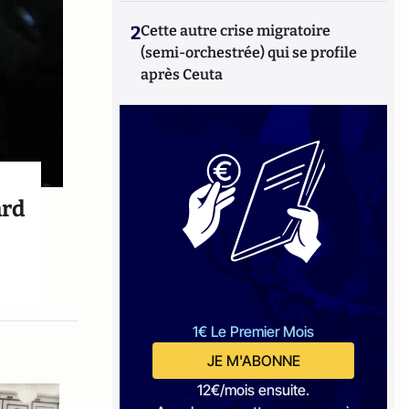
2
Cette autre crise migratoire
(semi-orchestrée) qui se profile
après Ceuta
ard
1€ Le Premier Mois
JE M'ABONNE
12€/mois ensuite.