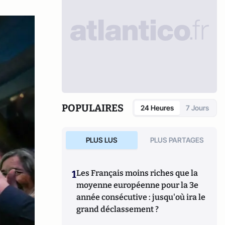
POPULAIRES
24 Heures
7 Jours
PLUS LUS
PLUS PARTAGES
1
Les Français moins riches que la
moyenne européenne pour la 3e
année consécutive : jusqu'où ira le
grand déclassement ?