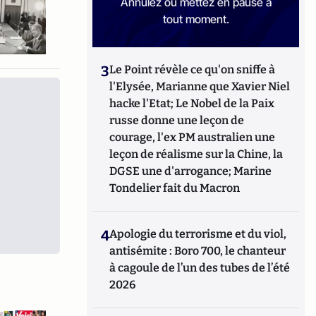
Annulez ou mettez en pause à
tout moment.
3
Le Point révèle ce qu'on sniffe à
l'Elysée, Marianne que Xavier Niel
hacke l'Etat; Le Nobel de la Paix
russe donne une leçon de
courage, l'ex PM australien une
leçon de réalisme sur la Chine, la
DGSE une d'arrogance; Marine
Tondelier fait du Macron
4
Apologie du terrorisme et du viol,
antisémite : Boro 700, le chanteur
à cagoule de l’un des tubes de l’été
2026