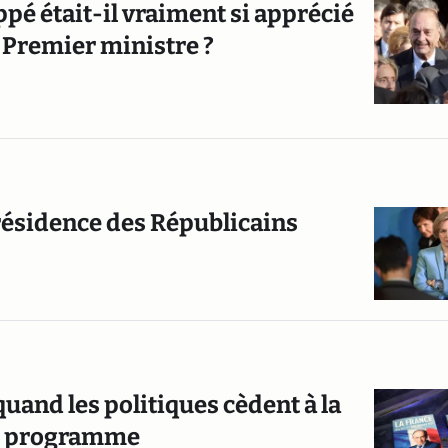
uppé était-il vraiment si apprécié
e Premier ministre ?
présidence des Républicains
quand les politiques cèdent à la
vre programme