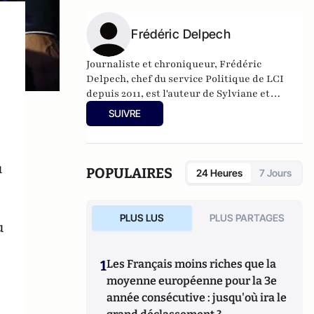
amoureux (Rabelais, 2016).
Frédéric Delpech
Journaliste et chroniqueur, Frédéric
Delpech, chef du service Politique de LCI
depuis 2011, est l'auteur de Sylviane et
Bernadette sont en campagne (av. Liliane
SUIVRE
Delwasse, Ramsay, 2001), Quand les femmes
prennent le pouvoir (av. Liliane Delwasse,
Anne Carrière, 2006) et de Jacques Chirac,
u
une vie après l'Élysée (av. Chantal Didier,
POPULAIRES
24 Heures
7 Jours
Favre, 2009).
PLUS LUS
PLUS PARTAGES
u
1
Les Français moins riches que la
moyenne européenne pour la 3e
année consécutive : jusqu'où ira le