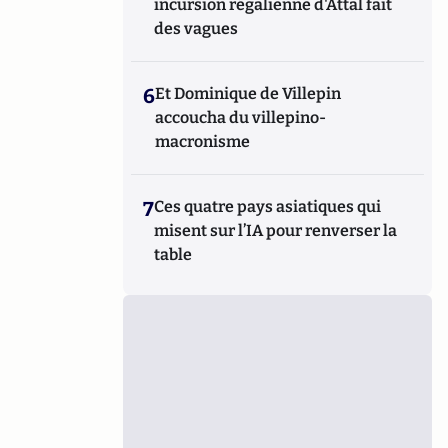
incursion régalienne d'Attal fait
des vagues
6
Et Dominique de Villepin
accoucha du villepino-
macronisme
7
Ces quatre pays asiatiques qui
misent sur l’IA pour renverser la
table