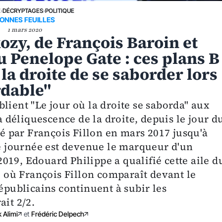
E
›
DÉCRYPTAGES
›
POLITIQUE
ONNES FEUILLES
1 mars 2020
ozy, de François Baroin et
 Penelope Gate : ces plans B
 la droite de se saborder lors
rdable"
lient "Le jour où la droite se saborda" aux
la déliquescence de la droite, depuis le jour d
 par François Fillon en mars 2017 jusqu'à
te journée est devenue le marqueur d'un
019, Edouard Philippe a qualifié cette aile d
re où François Fillon comparaît devant le
Républicains continuent à subir les
ait 2/2.
 Alimi
et
Frédéric Delpech