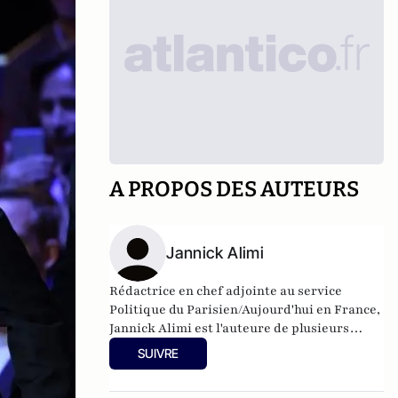
A PROPOS DES AUTEURS
Jannick Alimi
Rédactrice en chef adjointe au service
Politique du Parisien/Aujourd'hui en France,
Jannick Alimi est l'auteure de plusieurs
essais dont Votre argent les intéresse.
SUIVRE
Comment banquiers et assureurs profitent
de vous (Robert Laffont, 2006) et Baudelaire