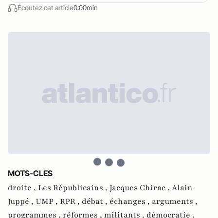
Écoutez cet article
0:00min
MOTS-CLES
droite ,
Les Républicains ,
Jacques Chirac ,
Alain
Juppé ,
UMP ,
RPR ,
débat ,
échanges ,
arguments ,
programmes ,
réformes ,
militants ,
démocratie ,