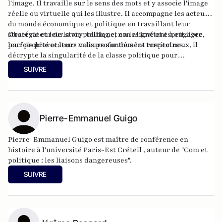
l'image. Il travaille sur le sens des mots et y associe l'image
réelle ou virtuelle qui les illustre. Il accompagne les acteurs
du monde économique et politique en travaillant leur
stratégie et leur story-telling et en les invitant à engager
Observateur de la vie politique, non aligné et esprit libre,
leur probité et leurs valeurs sur tous les territoires.
parfois provocateur mais profondément respectueux, il
décrypte la singularité de la classe politique pour
atlantico.fr et est éditorialiste à
lyonmag.fr
.
SUIVRE
Pierre-Emmanuel Guigo
Pierre-Emmanuel Guigo est maître de conférence en
histoire à l'université Paris-Est Créteil , auteur de "Com et
politique : les liaisons dangereuses".
SUIVRE