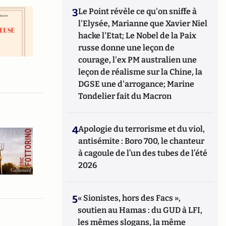
3
Le Point révèle ce qu'on sniffe à
l'Elysée, Marianne que Xavier Niel
hacke l'Etat; Le Nobel de la Paix
russe donne une leçon de
courage, l'ex PM australien une
leçon de réalisme sur la Chine, la
DGSE une d'arrogance; Marine
Tondelier fait du Macron
4
Apologie du terrorisme et du viol,
antisémite : Boro 700, le chanteur
à cagoule de l’un des tubes de l’été
2026
5
« Sionistes, hors des Facs »,
soutien au Hamas : du GUD à LFI,
les mêmes slogans, la même