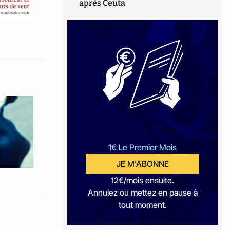
après Ceuta
1€ Le Premier Mois
JE M'ABONNE
12€/mois ensuite.
Annulez ou mettez en pause à
tout moment.