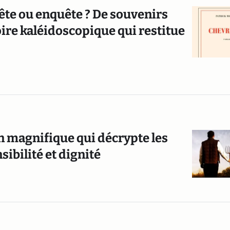
ête ou enquête ? De souvenirs
oire kaléidoscopique qui restitue
n magnifique qui décrypte les
ibilité et dignité