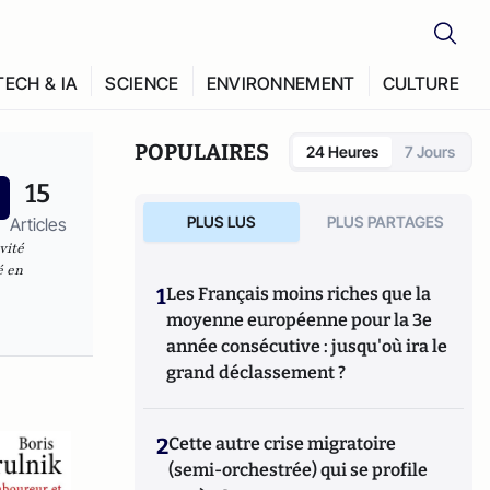
TECH & IA
SCIENCE
ENVIRONNEMENT
CULTURE
POPULAIRES
24 Heures
7 Jours
15
PLUS LUS
PLUS PARTAGES
Articles
vité
é en
1
Les Français moins riches que la
moyenne européenne pour la 3e
année consécutive : jusqu'où ira le
grand déclassement ?
2
Cette autre crise migratoire
(semi-orchestrée) qui se profile