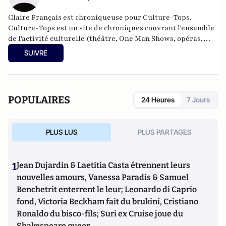
Claire Français est chroniqueuse pour Culture-Tops. ​
Culture-Tops est un site de chroniques couvrant l'ensemble
de l'activité culturelle (théâtre, One Man Shows, opéras,
ballets, spectacles divers, cinéma, expos, livres, etc.).
SUIVRE
Culture-Tops a été créé en novembre 2013 par Jacques
Paugam , journaliste et écrivain, et son fils, Gabriel
Lecarpentier-Paugam
POPULAIRES
24 Heures
7 Jours
PLUS LUS
PLUS PARTAGES
1
Jean Dujardin & Laetitia Casta étrennent leurs
nouvelles amours, Vanessa Paradis & Samuel
Benchetrit enterrent le leur; Leonardo di Caprio
fond, Victoria Beckham fait du brukini, Cristiano
Ronaldo du bisco-fils; Suri ex Cruise joue du
Shakespeare queer