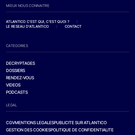
MIEUX NOUS CONNAITRE
ATLANTICO C'EST QUI, C'EST QUOI ?
/
LE RESEAU D'ATLANTICO
/
CONTACT
CATEGORIES
DECRYPTAGES
DOSSIERS
RENDEZ-VOUS
VIDEOS
PODCASTS
LEGAL
CGV
MENTIONS LEGALES
PUBLICITE SUR ATLANTICO
GESTION DES COOKIES
POLITIQUE DE CONFIDENTIALITE