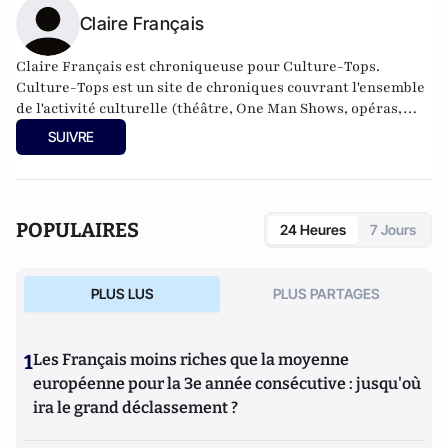
Claire Français
Claire Français est chroniqueuse pour Culture-Tops. ​
Culture-Tops est un site de chroniques couvrant l'ensemble
de l'activité culturelle (théâtre, One Man Shows, opéras,
ballets, spectacles divers, cinéma, expos, livres, etc.).
SUIVRE
Culture-Tops a été créé en novembre 2013 par Jacques
Paugam , journaliste et écrivain, et son fils, Gabriel
Lecarpentier-Paugam
POPULAIRES
24 Heures
7 Jours
PLUS LUS
PLUS PARTAGES
1
Les Français moins riches que la moyenne
européenne pour la 3e année consécutive : jusqu'où
ira le grand déclassement ?