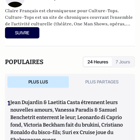
Claire Français est chroniqueuse pour Culture-Tops. ​
Culture-Tops est un site de chroniques couvrant l'ensemble
de l'activité culturelle (théâtre, One Man Shows, opéras,
ballets, spectacles divers, cinéma, expos, livres, etc.).
SUIVRE
Culture-Tops a été créé en novembre 2013 par Jacques
Paugam , journaliste et écrivain, et son fils, Gabriel
Lecarpentier-Paugam
POPULAIRES
24 Heures
7 Jours
PLUS LUS
PLUS PARTAGES
1
Jean Dujardin & Laetitia Casta étrennent leurs
nouvelles amours, Vanessa Paradis & Samuel
Benchetrit enterrent le leur; Leonardo di Caprio
fond, Victoria Beckham fait du brukini, Cristiano
Ronaldo du bisco-fils; Suri ex Cruise joue du
Shakespeare queer