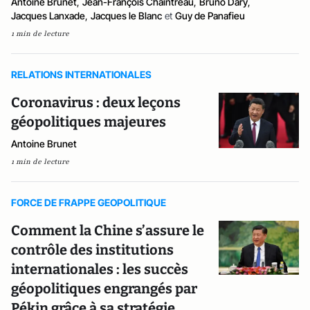
Antoine Brunet
,
Jean-François Chaintreau
,
Bruno Dary
,
Jacques Lanxade
,
Jacques le Blanc
et
Guy de Panafieu
1 min de lecture
RELATIONS INTERNATIONALES
Coronavirus : deux leçons
géopolitiques majeures
Antoine Brunet
1 min de lecture
FORCE DE FRAPPE GEOPOLITIQUE
Comment la Chine s’assure le
contrôle des institutions
internationales : les succès
géopolitiques engrangés par
Pékin grâce à sa stratégie